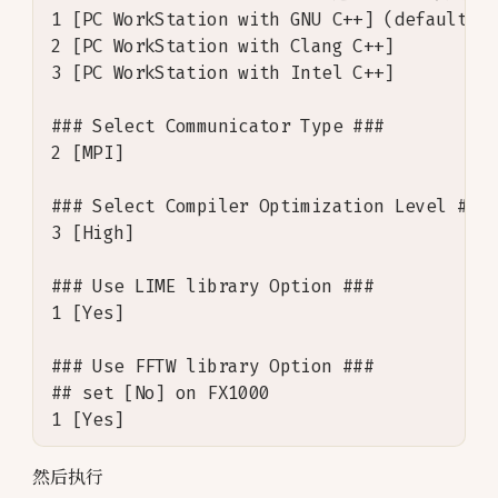
1 [PC WorkStation with GNU C++] (default)

2 [PC WorkStation with Clang C++]

3 [PC WorkStation with Intel C++]

### Select Communicator Type ###

2 [MPI]

### Select Compiler Optimization Level ###

3 [High]

### Use LIME library Option ###

1 [Yes]

### Use FFTW library Option ###

## set [No] on FX1000

然后执行