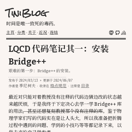
TiniBlog
时间是唯一致死的毒药。
主页
·
分类
·
关于
·
近况
·
连结
LQCD 代码笔记其一：安装
Bridge++
艰难的第一步：Bridge++ 的安装。
2024/03/13
2024/06/07
»
发布于
更新于
季尼柯夫
·
格点规范
·
目录
作者是
收录在
这里是
最近对只能对着教授没有注释的代码边猜边改的状态越
来越厌烦，于是我终于下定决心去学一学 Bridge++ 库
的用法
，甚至还想复刻教授那个没有注释的库
。鉴于物
理学家们写的代码实在是让人头大，所以我准备把折腾
过程中遇到的问题、学到的小技巧等等都记录下来，以